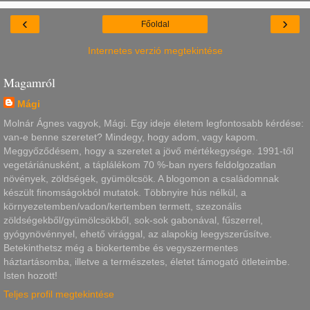
‹
›
Főoldal
Internetes verzió megtekintése
Magamról
Mági
Molnár Ágnes vagyok, Mági. Egy ideje életem legfontosabb kérdése:
van-e benne szeretet? Mindegy, hogy adom, vagy kapom.
Meggyőződésem, hogy a szeretet a jövő mértékegysége. 1991-től
vegetáriánusként, a táplálékom 70 %-ban nyers feldolgozatlan
növények, zöldségek, gyümölcsök. A blogomon a családomnak
készült finomságokból mutatok. Többnyire hús nélkül, a
környezetemben/vadon/kertemben termett, szezonális
zöldségekből/gyümölcsökből, sok-sok gabonával, fűszerrel,
gyógynövénnyel, ehető virággal, az alapokig leegyszerűsítve.
Betekinthetsz még a biokertembe és vegyszermentes
háztartásomba, illetve a természetes, életet támogató ötleteimbe.
Isten hozott!
Teljes profil megtekintése