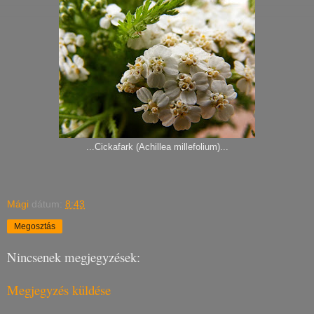
...Cickafark (Achillea millefolium)...
Mági
dátum:
8:43
Megosztás
Nincsenek megjegyzések:
Megjegyzés küldése