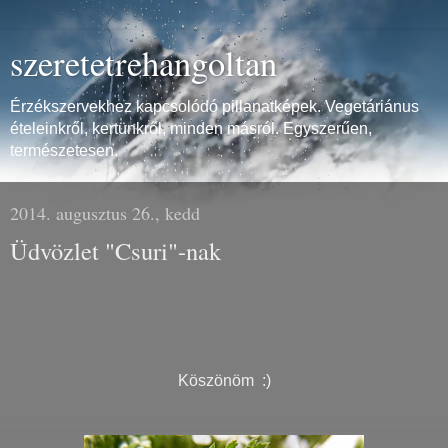
szeretetrehangoltan
Érzékszervekhez kapcsolódó pillanatképek. Vegetáriánus
ételeinkről, kertünkről, minden másról. Egyszerűen,
természetesen.
2014. augusztus 26., kedd
Üdvözlet "Csuri"-nak
Köszönöm :)